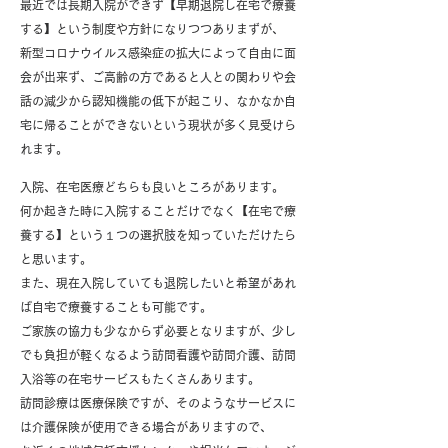
最近では長期入院ができず【早期退院し在宅で療養
する】という制度や方針になりつつありまずが、
新型コロナウイルス感染症の拡大によって自由に面
会が出来ず、ご高齢の方であると人との関わりや会
話の
減少から認知機能の低下が起こり、なかなか自
宅に帰ることができないという現状が多く見受けら
れます。
入院、在宅医療どちらも良いところがあります。
何か起きた時に入院することだけでなく【在宅で療
養する】という１つの選択肢を知っていただけたら
と思います。
また、現在入院していても退院したいと希望があれ
ば自宅で療養することも可能です。
ご家族の協力も少なからず必要となりますが、少し
でも負担が軽くなるよう訪問看護や訪問介護、
訪問
入浴等の在宅サービスもたくさんあります。
訪問診療は医療保険ですが、​そのようなサービスに
は介護保険が使用できる場合がありますので、