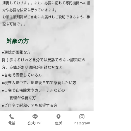
連携しております。また、必要に応じて専門機関への紹
介や必要な検査も行っていきます。
お薬は薬剤師がご自宅にお届けしご説明できるよう、手
配も可能です。
対象の方
●通院が困難な方
例 ) 歩けるけれど自分では受診できない認知症の
方、麻痺があり通院が困難な方など
●自宅で療養している方
●現在入院中で、退院後自宅で療養したい方
●自宅で在宅酸素やカテーテルなどの
管理が必要な方
●ご自宅で緩和ケアを希望する方
​訪問範囲は
​半径16Kmです
電話
公式LINE
住所
Instagram